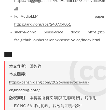
https://huggingface.co/FunAudioLLM/SenseVoiceSm
all
FunAudioLLM paper:
https://arxiv.org/abs/2407.04051
sherpa-onnx SenseVoice docs:
https://k2-
fsa.github.io/sherpa/onnx/sense-voice/index.html
本文作者：
潘智祥
本文链接：
https://panzhixiang.com/2026/sensevoice-asr-
engineering-note/
版权声明：
本博客所有文章除特别声明外，均采用
BY-NC-SA
许可协议。转载请注明出处！