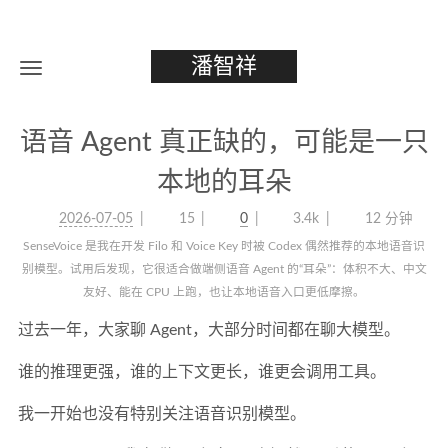
潘智祥
语音 Agent 真正缺的，可能是一只
本地的耳朵
2026-07-05
15
0
3.4k
12 分钟
SenseVoice 是我在开发 Filo 和 Voice Key 时被 Codex 偶然推荐的本地语音识
别模型。试用后发现，它很适合做端侧语音 Agent 的“耳朵”：体积不大、中文
友好、能在 CPU 上跑，也让本地语音入口更低摩擦。
过去一年，大家聊 Agent，大部分时间都在聊大模型。
谁的推理更强，谁的上下文更长，谁更会调用工具。
我一开始也没有特别关注语音识别模型。