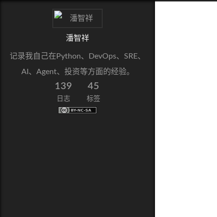
潘智祥
记录我自己在Python、DevOps、SRE、
AI、Agent、投资等方面的经验。
139
45
日志
标签