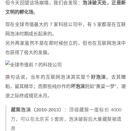
但今天回望这场崩塌，我们会发现：
泡沫破灭处，正是新
文明的孵化场
。
现在全球市值最大的 7 家科技公司中，有 5 家都是在互联
网泡沫时期成长起来的。
另外两家虽然不是在那时候创立的，但也在互联网泡沫中
也获得了极大的发展。
换句话说，当年的互联网泡沫其实是个
好泡沫
，去其糟
粕，留其精华；而那些纯炒作的
坏泡沫
则如“黄粱一梦”，潮
退之际终成镜花水月。
藏獒泡沫（2010-2013）
：顶级藏獒一度标价 4000
万，可以在北京买 5 套房，泡沫破裂后大量藏獒被遗
弃