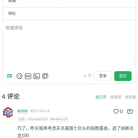
邮箱
网址
0
字
登录
提交
4
评论
按正序
按倒序
按热度
acevs
2025-03-14
0
山东
Chrome131.0
Windows 10
巧了。昨天我再考虑买点美国七巨头的指数基金。选了纳斯达
克100