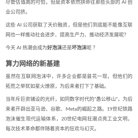
尽管估值高的可怕，但是资本依然拼命往那些头部的 AI 创
业公司挤。
这些 AI 公司获取了天价融资，但是他们到底能不能像互联
网也一样推动社会进步、提高生产力、推动经济发展呢？
今天 AI 热潮会成为
好泡沫
还是
坏泡沫
呢 ？
算力网络的新基建
虽然在互联网泡沫中，许多企业都是昙花一现，但他们的
拓荒之举犹如星火燎原，为后来者打下了基础。
当年斥巨资铺设的光纤，如同数字时代的”愚公移山”，为后
来者开辟出亚马逊、谷歌、Meta的崛起之路。19世纪铁路
泡沫催生现代运输体系，20世纪电网狂潮点亮工业文明，
每次技术革命都伴随着资本的狂欢与幻灭。