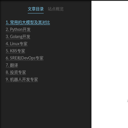
文章目录
站点概览
1.
常用的大模型及其对比
2.
Python开发
3.
Golang开发
4.
Linux专家
5.
K8S专家
6.
SRE和DevOps专家
7.
翻译
8.
投资专家
9.
机器人开发专家