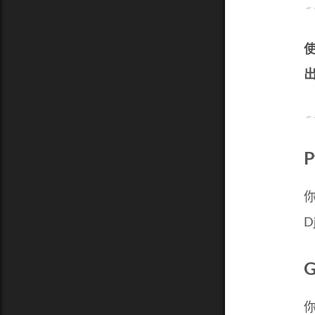
你
D
G
你