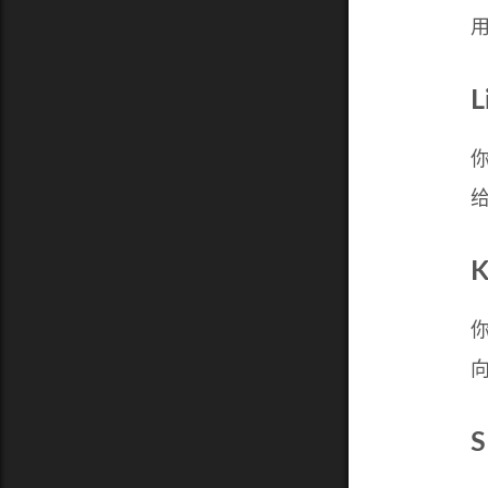
L
你
你