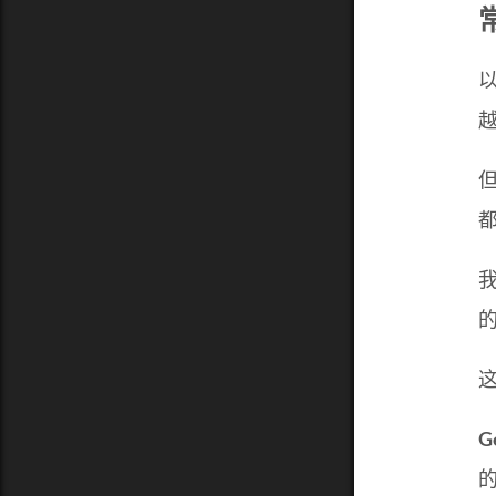
我
的
G