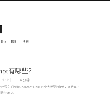
link
RSS
搜索
mpt有哪些？
1.1k
4 分钟
里巴巴通义千问和Moonshot的Kimi四个大模型的特点，还分享了
的Prompt。