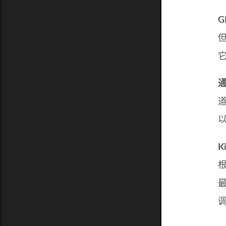
G
K
最