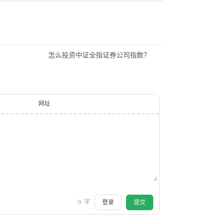
怎么投资中证全指证券公司指数？
网址
0
字
登录
提交