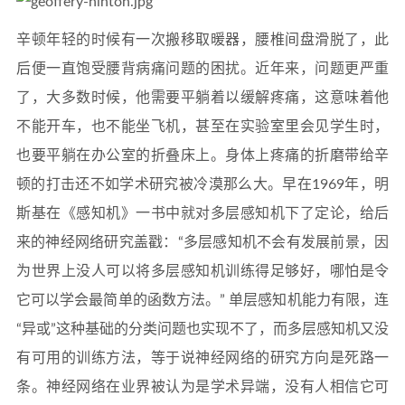
辛顿年轻的时候有一次搬移取暖器，腰椎间盘滑脱了，此
后便一直饱受腰背病痛问题的困扰。近年来，问题更严重
了，大多数时候，他需要平躺着以缓解疼痛，这意味着他
不能开车，也不能坐飞机，甚至在实验室里会见学生时，
也要平躺在办公室的折叠床上。身体上疼痛的折磨带给辛
顿的打击还不如学术研究被冷漠那么大。早在1969年，明
斯基在《感知机》一书中就对多层感知机下了定论，给后
来的神经网络研究盖戳：“多层感知机不会有发展前景，因
为世界上没人可以将多层感知机训练得足够好，哪怕是令
它可以学会最简单的函数方法。” 单层感知机能力有限，连
“异或”这种基础的分类问题也实现不了，而多层感知机又没
有可用的训练方法，等于说神经网络的研究方向是死路一
条。神经网络在业界被认为是学术异端，没有人相信它可