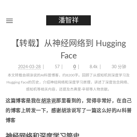
潘智祥
【转载】从神经网络到 Hugging
Face
2024-03-28
57
0
8.4k
30 分钟
本文转载自胡涂说的AI科普博客，约8200字。回顾了从感知机到深度学习及
Hugging Face的历史，介绍神经网络和深度学习原理，讲述了深度信念网络、
感知机等相关内容，还提及杰弗里·辛顿等人物贡献。
这篇博客是我在
胡涂说
那里看到的，觉得非常好，在自己
的博客上转发一下，感谢胡涂说写了一篇这么好的AI科普
博客
神经网络和深度学习简史