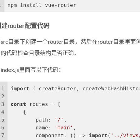
1
npm install vue-router
建router配置代码
src目录下创建一个router目录，然后在router目录里面
面的代码检查目录结构是否正确。
index.js里面写以下代码：
1
import
 { createRouter, createWebHashHisto
2
3
const
 routes = [
4
    {
5
path
: 
'/'
,
6
name
: 
'main'
,
7
component
: 
() =>
import
(
'../views