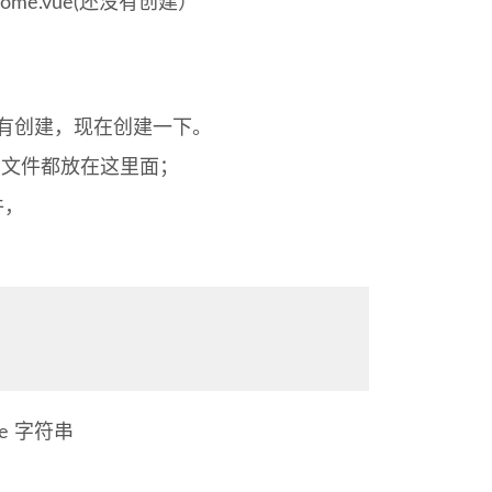
me.vue(还没有创建）
没有创建，现在创建一下。
页面文件都放在这里面；
件，
e 字符串