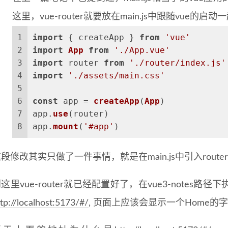
这里，vue-router就要放在main.js中跟随vue的启
1
import
 { createApp } 
from
'vue'
2
import
App
from
'./App.vue'
3
import
 router 
from
'./router/index.js'
4
import
'./assets/main.css'
5
6
const
 app = 
createApp
(
App
)
7
app.
use
(router)
8
app.
mount
(
'#app'
)
段修改其实只做了一件事情，就是在main.js中引入route
这里vue-router就已经配置好了，在vue3-notes路径
tp://localhost:5173/#/
, 页面上应该会显示一个Home的