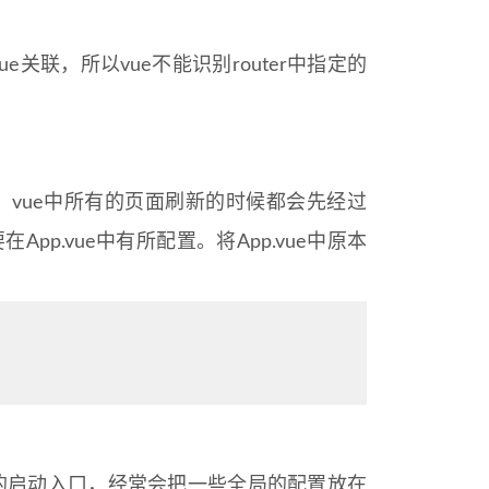
e关联，所以vue不能识别router中指定的
。
件，vue中所有的页面刷新的时候都会先经过
要在App.vue中有所配置。将App.vue中原本
应用的启动入口，经常会把一些全局的配置放在