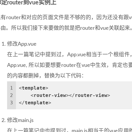
定router到vue实例上
有router和对应的页面文件是不够的的，因为还没有跟vu
由。所以我们接下来要做的就是把router和vue关联起来
修改App.vue
在上一篇笔记中提到过，App.vue相当于一个根组
App.vue, 所以如要想要router在vue中生效，肯定也
的内容都删掉，替换为以下代码：
1
<
template
>
2
<
router-view
>
</
router-view
>
3
</
template
>
修改main.js
在上一篇笔记中也提到过，main.js相当于的vue