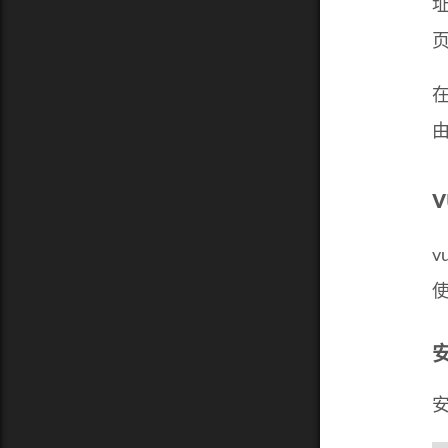
v
v
安