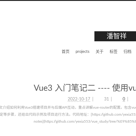
潘智祥
首页
projects
关于
标签
归档
Vue3 入门笔记二 ---- 使用v
2022-10-17
31
0
文介绍如何利用Vue3搭建项目并与后端API互动，重点讲解vue-router的配置。包含v
定等步骤，还给出代码示例及项目运行方法。代码地址：[https://github.com/yexia553/vue_s
notes](https://github.com/yexia553/vue_study/tree/%E9%8