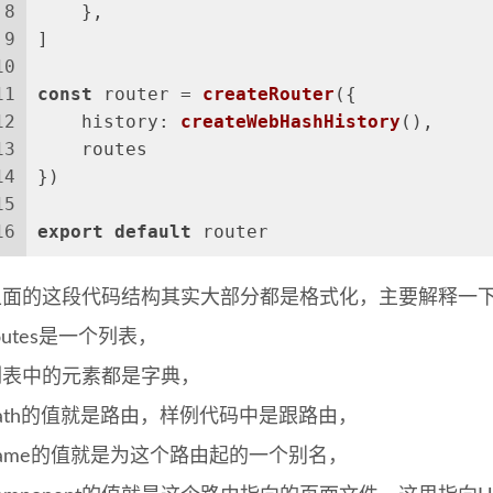
8
    },
9
]
10
11
const
 router = 
createRouter
({
12
history
: 
createWebHashHistory
(),
13
    routes
14
})
15
16
export
default
 router
上面的这段代码结构其实大部分都是格式化，主要解释一下ro
outes是一个列表，
列表中的元素都是字典，
path的值就是路由，样例代码中是跟路由，
name的值就是为这个路由起的一个别名，