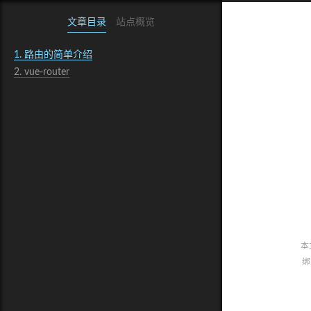
文章目录
站点概览
1.
路由的简单介绍
2.
vue-router
本
绑